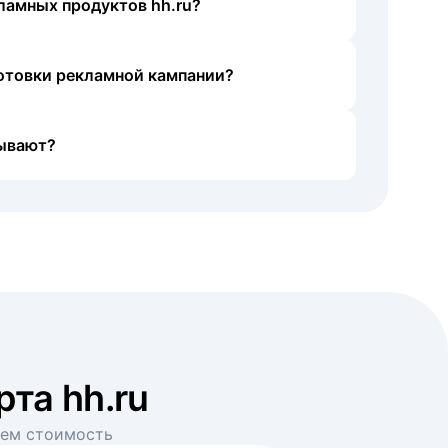
ламных продуктов hh.ru?
готовки рекламной кампании?
ывают?
рта hh.ru
аем стоимость