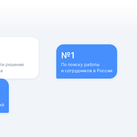
№1
йти решение
По поиску работы
са
и сотрудников в России
ий