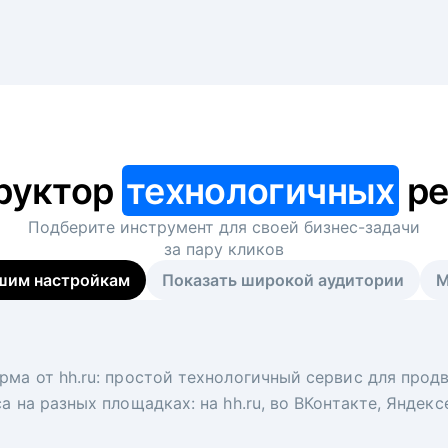
руктор
технологичных
ре
Подберите инструмент для своей
бизнес-задачи
за пару кликов
шим настройкам
Показать широкой аудитории
М
я
 рекрутер
рма от hh.ru: простой технологичный сервис для прод
 для вакансий на главной странице hh.ru. Увеличивает
под ключ. Решите, сколько кандидатов и когда вам нуж
а на разных площадках: на hh.ru, во ВКонтакте, Яндек
ологи, рекрутеры и проектные менеджеры hh.ru с цел
тов