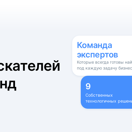
б
Команда
экспертов
скателей
Которые всегда готовы на
под каждую задачу бизне
нд
9
Собственных
технологичных решен